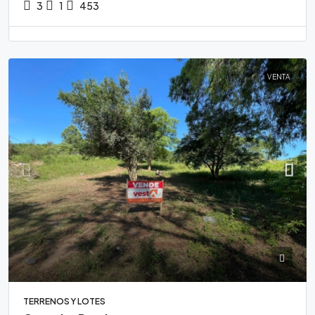
3
1
453
VENTA
TERRENOS Y LOTES