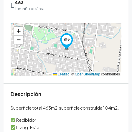
463
Tamaño de área
+
−
Leaflet
|
©
OpenStreetMap
contributors
Descripción
Superficie total 463m2, superficie construida 104m2.
Recibidor
Living-Estar